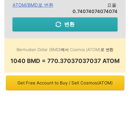
ATOM
/
BMD
로 변환
요율:
0.74074074074074
변환
Bermudian Dollar (BMD)
에서
Cosmos (ATOM)
로 변환
1040 BMD = 770.37037037037 ATOM
Get Free Account to Buy / Sell Cosmos(ATOM)