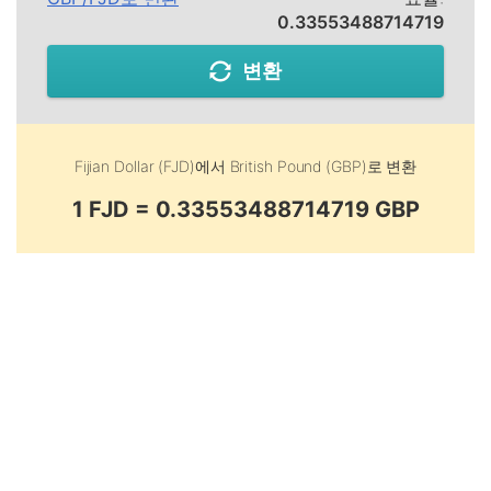
0.33553488714719
변환
Fijian Dollar (FJD)
에서
British Pound (GBP)
로 변환
1 FJD = 0.33553488714719 GBP