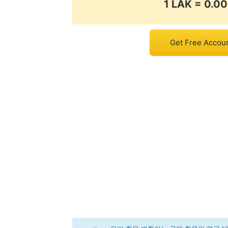
1 LAK = 0.
Get Free Accoun