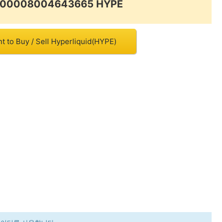
0000008004643665 HYPE
t to Buy / Sell Hyperliquid(HYPE)